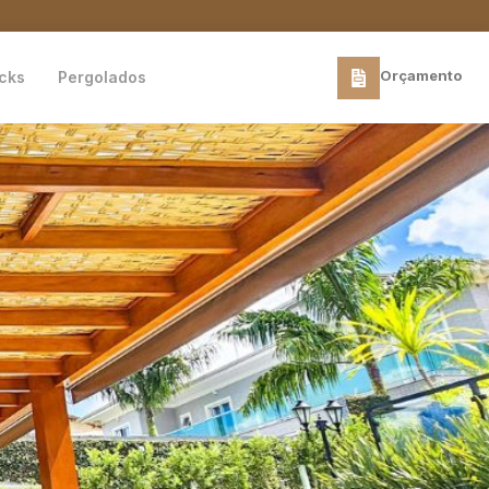
Orçamento
cks
Pergolados