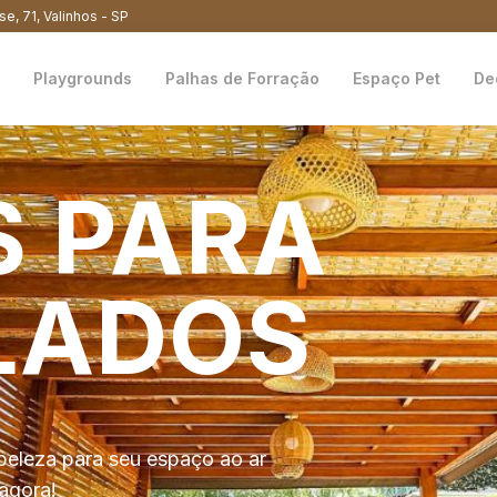
se, 71, Valinhos - SP
Playgrounds
Palhas de Forração
Espaço Pet
De
S
PARA
LADOS
beleza para seu espaço ao ar
agora!