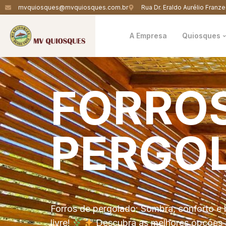
mvquiosques@mvquiosques.com.br
Rua Dr. Eraldo Aurélio Franze
A Empresa
Quiosques
FORRO
PERGO
Forros de pergolado: Sombra, conforto e 
livre!
Descubra as melhores opções 