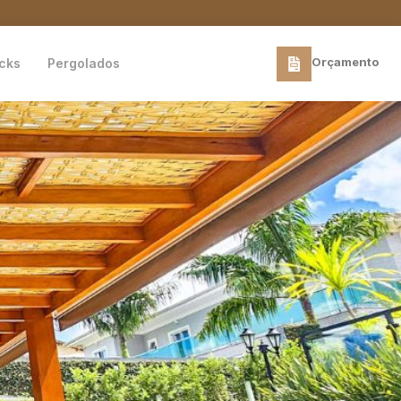
Orçamento
cks
Pergolados