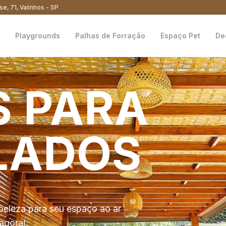
se, 71, Valinhos - SP
Playgrounds
Palhas de Forração
Espaço Pet
De
S
PARA
LADOS
beleza para seu espaço ao ar
agora!