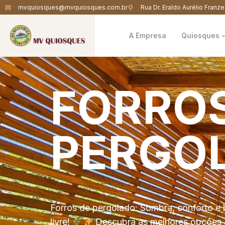
mvquiosques@mvquiosques.com.br
Rua Dr. Eraldo Aurélio Franze
A Empresa
Quiosques
FORRO
PERGO
Forros de pergolado: Sombra, conforto e 
livre!
Descubra as melhores opções 