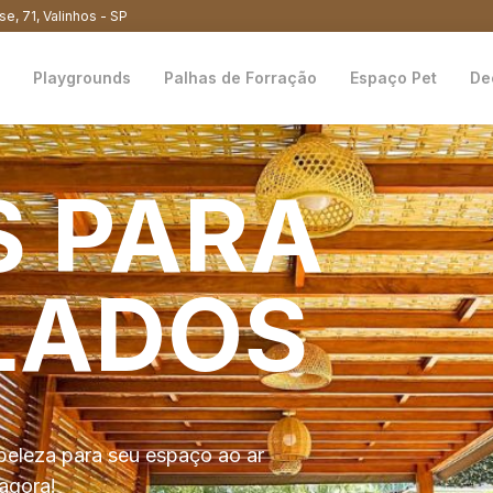
se, 71, Valinhos - SP
Playgrounds
Palhas de Forração
Espaço Pet
De
S
PARA
LADOS
beleza para seu espaço ao ar
agora!