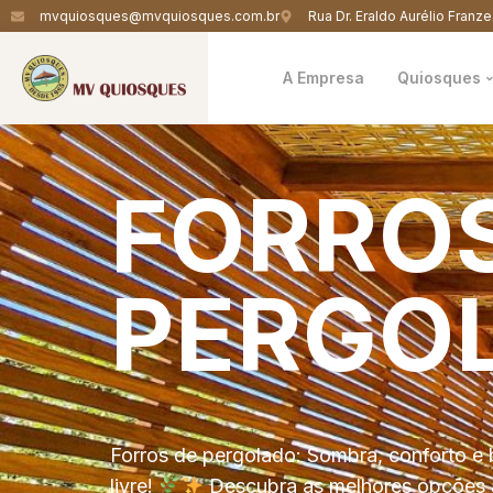
mvquiosques@mvquiosques.com.br
Rua Dr. Eraldo Aurélio Franze
A Empresa
Quiosques
FORRO
PERGO
Forros de pergolado: Sombra, conforto e 
livre!
Descubra as melhores opções 